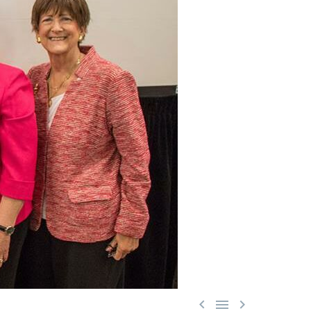


