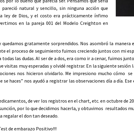
os por lo bueno que parecía ser. Pensamos que sería
areció natural y sencillo, sin ninguna acción que
 la ley de Dios, y el costo era prácticamente ínfimo
vertimos en la pareja 001 del Modelo Creighton en
, y quedamos gratamente sorprendidos. Nos asombró la manera e
 el proceso de seguimiento fuimos creciendo juntos con mi espo
todas las dudas. Al ser de a dos, era como ir a cenar, fuimos ju
ve visitas muy esperadas y olvidé registrar. En la siguiente sesión 
mociones nos hicieron olvidarlo. Me impresiono mucho cómo se 
que se haces” nos ayudó a registrar las observaciones día a día. E
dicamentos, de ver los registros en el chart, etc. en octubre de 2
 Asunción, por lo que decidimos hacerla, y obtuvimos resultados m
 a regalar el don tan deseado.
 Test de embarazo Positivo!!!