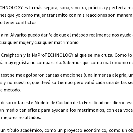
NOLOGY es la más segura, sana, sincera, práctica y perfecta me
ciones que yo como mujer transmito con mis reacciones son maner
o tener conflictos.
s a mi Alvarito puedo dar fe de que el método realmente nos ayud
 cualquier mujer y cualquier matrimonio.
el Creighton y la NaProTECHNOLOGY al que se me cruza. Como lo
sería muy egoísta no compartirla. Sabemos que como matrimonio n
Btest se me agolparon tantas emociones (una inmensa alegría, un va
y no nuestro, que llevó su tiempo pero valió cada una de las sesi
ste método.
al desarrollar este Modelo de Cuidado de la Fertilidad nos dieron est
 un medio tan eficaz para ayudar a los matrimonios, con esa voc
 mejores resultados.
o un título académico, como un proyecto económico, como un obje