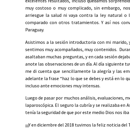
excelentes resultados, incluso quedamos sorprendid
muy costoso o muy complicado, sin embargo, nos p
arriesgue la salud ni vaya contra la ley natural o
comparado con otros tratamientos. Y así nos con
Paraguay.
Asistimos a la sesión introductoria con mi marido
sentimos muy acompañados, muy contenidos. Durante
asaltaban muchas preguntas, y en cada sesión dejaba 
anote las observaciones de un día. Al día siguiente tu
me di cuenta que sencillamente la alegría y las e
adelante la frase “haz lo que se debes y está en lo 
incluso ante emociones muy intensas.
Luego de pasar por muchos análisis, evaluaciones, me
laparoscópica. El seguro la cubría y se realizaba en
tenía la seguridad de que por este medio Dios nos iba
¡¡¡Y en diciembre del 2018 tuvimos la feliz noticia del